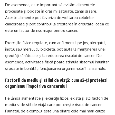
De asemenea, este important să evităm alimentele
procesate și bogate în grăsimi saturate, zahăr și sare.
Aceste alimente pot favoriza dezvoltarea celulelor
canceroase și pot contribui la creșterea în greutate, ceea ce
este un factor de risc major pentru cancer.
Exercițiile fizice regulate, cum ar fi mersul pe jos, alergatul,
înotul sau mersul cu bicicleta, pot ajuta la menținerea unei
greutăți sănătoase și la reducerea riscului de cancer. De
asemenea, activitatea fizică poate stimula sistemul imunitar
și poate îmbunătăți funcționarea organismului în ansamblu.
Factorii de mediu și stilul de viață: cum să-ți protejezi
organismul împotriva cancerului
Pe lângă alimentație și exerciții fizice, există și alți factori de
mediu și de stil de viață care pot crește riscul de cancer.
Fumatul, de exemplu, este una dintre cele mai mari cauze