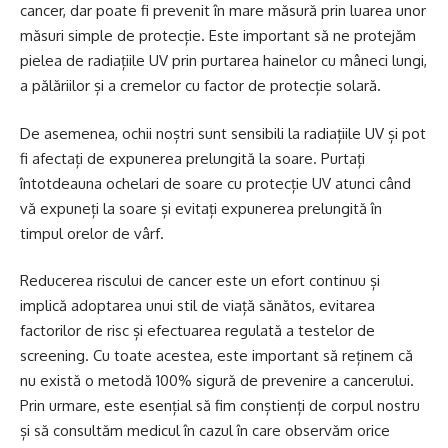
cancer, dar poate fi prevenit în mare măsură prin luarea unor
măsuri simple de protecție. Este important să ne protejăm
pielea de radiațiile UV prin purtarea hainelor cu mâneci lungi,
a pălăriilor și a cremelor cu factor de protecție solară.
De asemenea, ochii noștri sunt sensibili la radiațiile UV și pot
fi afectați de expunerea prelungită la soare. Purtați
întotdeauna ochelari de soare cu protecție UV atunci când
vă expuneți la soare și evitați expunerea prelungită în
timpul orelor de vârf.
Reducerea riscului de cancer este un efort continuu și
implică adoptarea unui stil de viață sănătos, evitarea
factorilor de risc și efectuarea regulată a testelor de
screening. Cu toate acestea, este important să reținem că
nu există o metodă 100% sigură de prevenire a cancerului.
Prin urmare, este esențial să fim conștienți de corpul nostru
și să consultăm medicul în cazul în care observăm orice