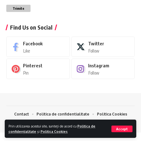
Trimite
Find Us on Social
Facebook
Twitter
Like
Follow
Pinterest
Instagram
Pin
Follow
Contact
Politica de confidentialitate
Politica Cookies
Fashion © 2024.
Creare Magazin Online
si
Optimizare SEO
by
AlphaByte
Prin utilizarea acestui site, sunteți de acord cu
Politica de
Accept
confidențialitate
și
Politica Cookies