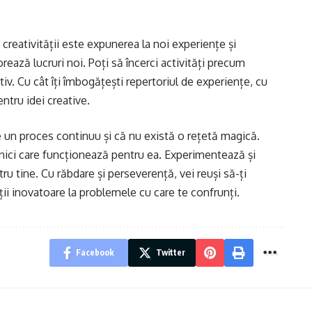
 creativității este expunerea la noi experiențe și
orează lucruri noi. Poți să încerci activități precum
tiv. Cu cât îți îmbogățești repertoriul de experiențe, cu
ntru idei creative.
este un proces continuu și că nu există o rețetă magică.
nici care funcționează pentru ea. Experimentează și
u tine. Cu răbdare și perseverență, vei reuși să-ți
uții inovatoare la problemele cu care te confrunți.
Facebook
Twitter