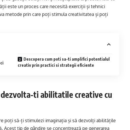
tății este un proces care necesită exerciții și tehnici
eva metode prin care poți stimula creativitatea și poți
Descopera cum poti sa-ti amplifici potentialul
ici
creativ prin practici si strategii eficiente
dezvolta-ti abilitatile creative cu
 poți să-ți stimulezi imaginația și să dezvolți abilitățile
tă. Acest tip de gândire se concentrează pe generarea