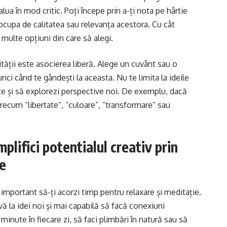
lua în mod critic. Poți începe prin a-ți nota pe hârtie
reocupa de calitatea sau relevanța acestora. Cu cât
 multe opțiuni din care să alegi.
vității este asocierea liberă. Alege un cuvânt sau o
unci când te gândești la aceasta. Nu te limita la ideile
ite și să explorezi perspective noi. De exemplu, dacă
precum “libertate”, “culoare”, “transformare” sau
lifici potentialul creativ prin
te
e important să-ți acorzi timp pentru relaxare și meditație.
vă la idei noi și mai capabilă să facă conexiuni
inute în fiecare zi, să faci plimbări în natură sau să