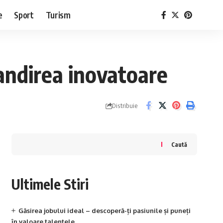
e
Sport
Turism
gandirea inovatoare
Distribuie
Caută
Ultimele Stiri
Găsirea jobului ideal – descoperă-ți pasiunile și puneți
în valoare talentele