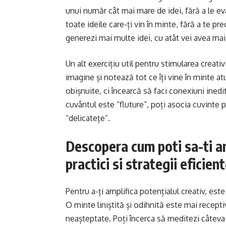
unui număr cât mai mare de idei, fără a le eva
toate ideile care-ți vin în minte, fără a te p
generezi mai multe idei, cu atât vei avea mai
Un alt exercițiu util pentru stimularea creati
imagine și notează tot ce îți vine în minte at
obișnuite, ci încearcă să faci conexiuni ined
cuvântul este “fluture”, poți asocia cuvinte 
“delicatețe”.
Descopera cum poti sa-ti amp
practici si strategii eficien
Pentru a-ți amplifica potențialul creativ, est
O minte liniștită și odihnită este mai recepti
neașteptate. Poți încerca să meditezi câteva m