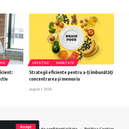
YLE
LIFESTYLE
SANATATE
icient:
Strategii eficiente pentru a-ți îmbunătăți
ctiv
concentrarea și memoria
august 1, 2026
Accept
Contact
Politica de confidentialitate
Politica Cookies