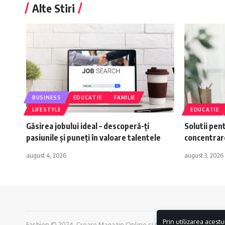
Alte Stiri
BUSINESS
EDUCATIE
FAMILIE
LIFESTYLE
EDUCATIE
Găsirea jobului ideal – descoperă-ți
Solutii pen
pasiunile și puneți în valoare talentele
concentrar
august 4, 2026
august 3, 2026
Prin utilizarea acestu
Fashion © 2024.
Creare Magazin Online
si
Optimizare SEO
by
Alp