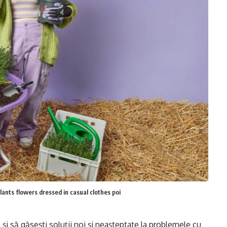
ants flowers dressed in casual clothes poi
re și să găsești soluții noi și neașteptate la problemele cu