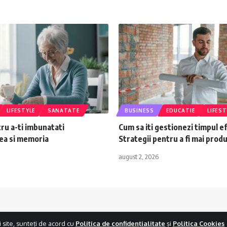
LIFESTYLE
SANATATE
BUSINESS
EDUCATIE
LIFEST
tru a-ti imbunatati
Cum sa iti gestionezi timpul ef
ea si memoria
Strategii pentru a fi mai produ
august 2, 2026
i site, sunteți de acord cu
Politica de confidențialitate
și
Politica Cookies
haByte