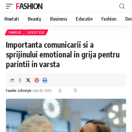
FASHION
Noutati
Beauty
Business
Educatie
Fashion
Dec
FAMILIE
LIFESTYLE
Importanta comunicarii si a
sprijinului emotional in grija pentru
parintii in varsta
Familie
Lifestyle
iulie 28, 2026