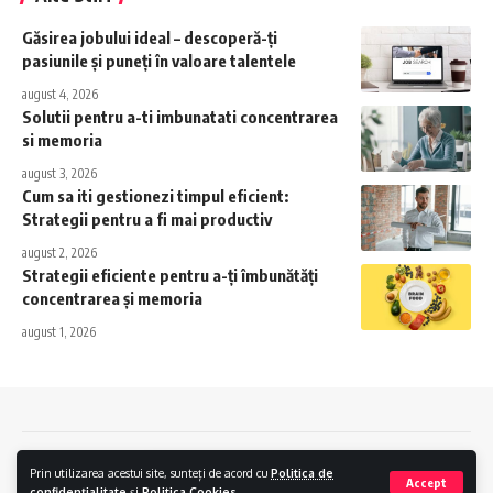
Găsirea jobului ideal – descoperă-ți
pasiunile și puneți în valoare talentele
august 4, 2026
Solutii pentru a-ti imbunatati concentrarea
si memoria
august 3, 2026
Cum sa iti gestionezi timpul eficient:
Strategii pentru a fi mai productiv
august 2, 2026
Strategii eficiente pentru a-ți îmbunătăți
concentrarea și memoria
august 1, 2026
Contact
Politica de confidentialitate
Politica Cookies
Prin utilizarea acestui site, sunteți de acord cu
Politica de
Accept
confidențialitate
și
Politica Cookies