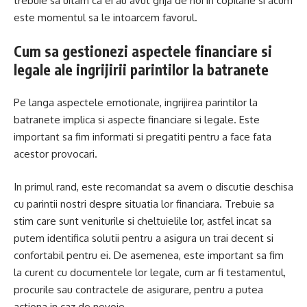
trebuie sa uitam ca ei au avut grija de noi in copilarie si acum
este momentul sa le intoarcem favorul.
Cum sa gestionezi aspectele financiare si
legale ale ingrijirii parintilor la batranete
Pe langa aspectele emotionale, ingrijirea parintilor la
batranete implica si aspecte financiare si legale. Este
important sa fim informati si pregatiti pentru a face fata
acestor provocari.
In primul rand, este recomandat sa avem o discutie deschisa
cu parintii nostri despre situatia lor financiara. Trebuie sa
stim care sunt veniturile si cheltuielile lor, astfel incat sa
putem identifica solutii pentru a asigura un trai decent si
confortabil pentru ei. De asemenea, este important sa fim
la curent cu documentele lor legale, cum ar fi testamentul,
procurile sau contractele de asigurare, pentru a putea
actiona in caz de nevoie.