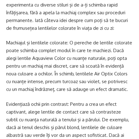
experimenta cu diverse stiluri și de a-ți schimba rapid
înfățișarea, fără a apela la machiaj complex sau proceduri
permanente. Iată câteva idei despre cum poți să te bucuri
de frumusețea lentilelor colorate în viața de zi cu zi:
Machiajul și lentilele colorate: O pereche de lentile colorate
poate schimba complet modul în care te machiezi. Dacă
alegi lentile Aquaview Color cu nuanțe naturale, poți opta
pentru un machiaj mai discret, care să scoată în evidență
noua culoare a ochilor. În schimb, lentilele Air Optix Colors
cu nuanțe intense, precum turcoaz sau violet, se potrivesc
cu un machiaj îndrăzneț, care să adauge un efect dramatic.
Evidențiază ochii prin contrast: Pentru a crea un efect
captivant, alege lentile de contact care să contrasteze
subtil cu nuanța naturală a tenului și a părului. De exemplu,
dacă ai tenul deschis și părul blond, lentilele de culoare
albastră sau verde îți vor da un aspect sofisticat. Dacă ai