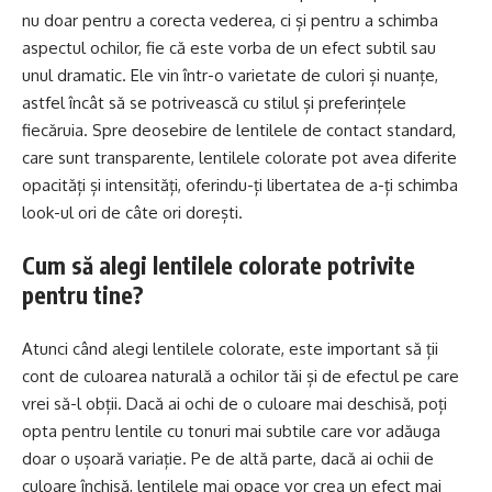
nu doar pentru a corecta vederea, ci și pentru a schimba
aspectul ochilor, fie că este vorba de un efect subtil sau
unul dramatic. Ele vin într-o varietate de culori și nuanțe,
astfel încât să se potrivească cu stilul și preferințele
fiecăruia. Spre deosebire de lentilele de contact standard,
care sunt transparente, lentilele colorate pot avea diferite
opacități și intensități, oferindu-ți libertatea de a-ți schimba
look-ul ori de câte ori dorești.
Cum să alegi lentilele colorate potrivite
pentru tine?
Atunci când alegi lentilele colorate, este important să ții
cont de culoarea naturală a ochilor tăi și de efectul pe care
vrei să-l obții. Dacă ai ochi de o culoare mai deschisă, poți
opta pentru lentile cu tonuri mai subtile care vor adăuga
doar o ușoară variație. Pe de altă parte, dacă ai ochii de
culoare închisă, lentilele mai opace vor crea un efect mai